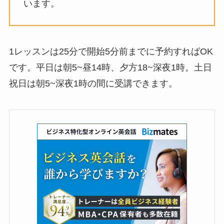
います。
1レッスンは25分で開始5分前までに予約すればOK
です。
平日は
朝5~昼14時
、
夕方18~深夜1時
。
土日
祝日は
朝5~深夜1時
の間に受講できます。