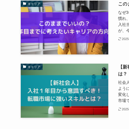
この
キャリア
なぜ
慣れ
入社
が、今
202
【新
キャリア
は？
社会
よう
変化
市場で
202