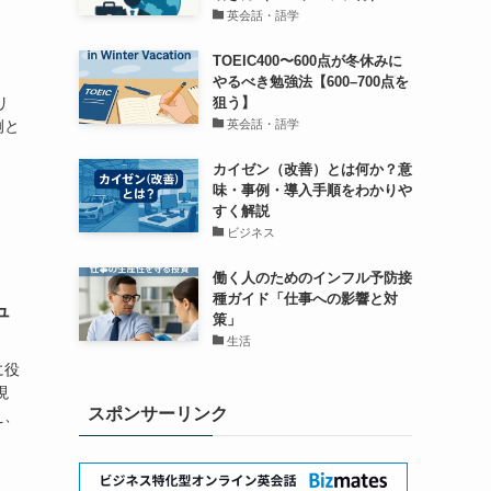
英会話・語学
TOEIC400〜600点が冬休みに
やるべき勉強法【600–700点を
狙う】
リ
英会話・語学
例と
カイゼン（改善）とは何か？意
味・事例・導入手順をわかりや
すく解説
ビジネス
働く人のためのインフル予防接
種ガイド「仕事への影響と対
ュ
策」
生活
に役
現
スポンサーリンク
え、