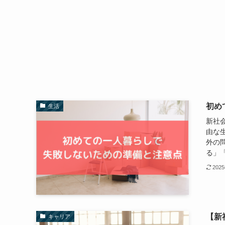
初め
生活
新社
由な
外の
る」「
202
【新
キャリア