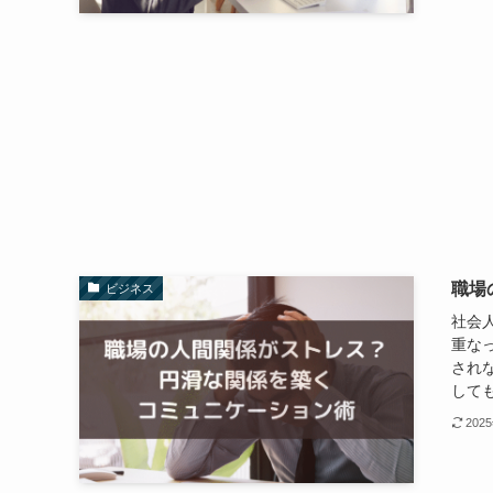
職場
ビジネス
社会
重な
され
しても
202