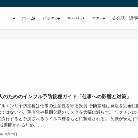
ホーム
ビジネス
キャリア
マネー
英会話・語学
人のためのインフル予防接種ガイド「仕事への影響と対策」
フルエンザ予防接種は仕事の生産性を守る投資 予防接種は発症を完全に
のではないが、重症化や長期欠勤のリスクを大幅に減らす。 ワクチンは
に流行すると予測されるウイルス株をもとに製造される。 免疫が安定す
2週間かかるため、...
5年10月29日