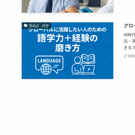
グロ
英会話・語学
AI
法・
きる
202