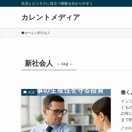
生活とビジネスに役立つ情報を分かりやすく
カレントメディア
ホーム
新社会人
新社会人
– tag –
働く
生活
イン
ぐも
の年
まで約
202