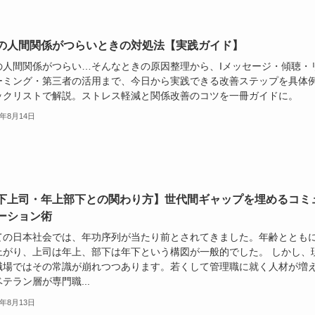
の人間関係がつらいときの対処法【実践ガイド】
の人間関係がつらい…そんなときの原因整理から、Iメッセージ・傾聴・
ーミング・第三者の活用まで、今日から実践できる改善ステップを具体
ックリストで解説。ストレス軽減と関係改善のコツを一冊ガイドに。
5年8月14日
下上司・年上部下との関わり方】世代間ギャップを埋めるコミ
ーション術
ての日本社会では、年功序列が当たり前とされてきました。年齢ととも
上がり、上司は年上、部下は年下という構図が一般的でした。 しかし、
職場ではその常識が崩れつつあります。若くして管理職に就く人材が増
テラン層が専門職...
5年8月13日