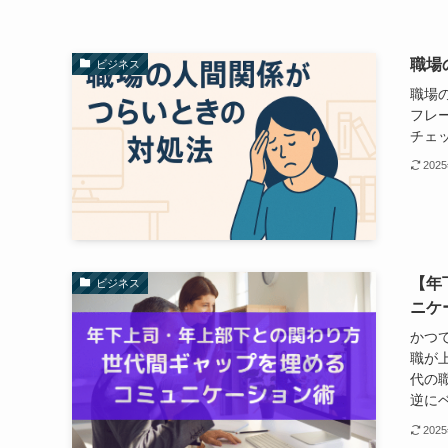
職場
ビジネス
職場
フレ
チェ
202
【年
ビジネス
ニケ
かつ
職が
代の
逆にベ
202