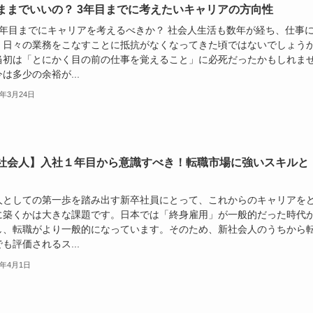
ままでいいの？ 3年目までに考えたいキャリアの方向性
3年目までにキャリアを考えるべきか？ 社会人生活も数年が経ち、仕事
、日々の業務をこなすことに抵抗がなくなってきた頃ではないでしょう
当初は「とにかく目の前の仕事を覚えること」に必死だったかもしれま
は多少の余裕が...
5年3月24日
社会人】入社１年目から意識すべき！転職市場に強いスキルと
人としての第一歩を踏み出す新卒社員にとって、これからのキャリアを
に築くかは大きな課題です。日本では「終身雇用」が一般的だった時代
し、転職がより一般的になっています。そのため、新社会人のうちから
も評価されるス...
5年4月1日