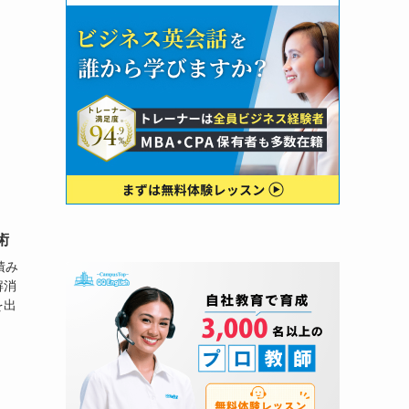
術
積み
解消
を出