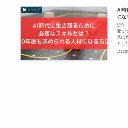
AI
キャリア
にな
近年
変え
業は
とした
202