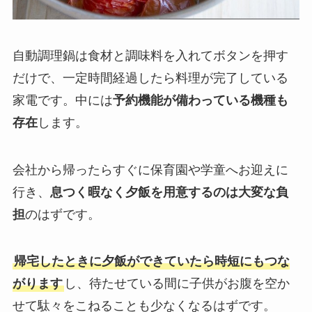
自動調理鍋は食材と調味料を入れてボタンを押す
だけで、一定時間経過したら料理が完了している
家電です。中には
予約機能が備わっている機種も
存在
します。
会社から帰ったらすぐに保育園や学童へお迎えに
行き、
息つく暇なく夕飯を用意するのは大変な負
担
のはずです。
帰宅したときに夕飯ができていたら時短にもつな
がります
し、待たせている間に子供がお腹を空か
せて駄々をこねることも少なくなるはずです。