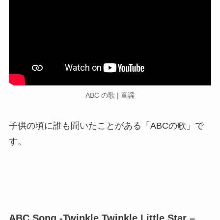
ABC の歌 | 童謡
子供の頃に誰も聞いたことがある「ABCの歌」で
す。
ABC Song -Twinkle Twinkle Little Star –